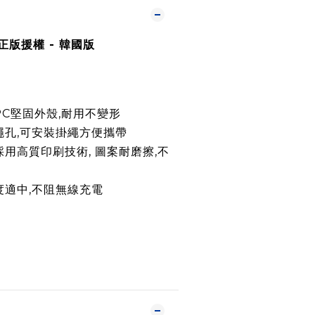
正版援權 -
韓國版
PC堅固外殼,耐用不變形
繩孔,可安裝掛繩方便攜帶
採用高質印刷技術, 圖案耐磨擦,不
度適中,不阻無線充電