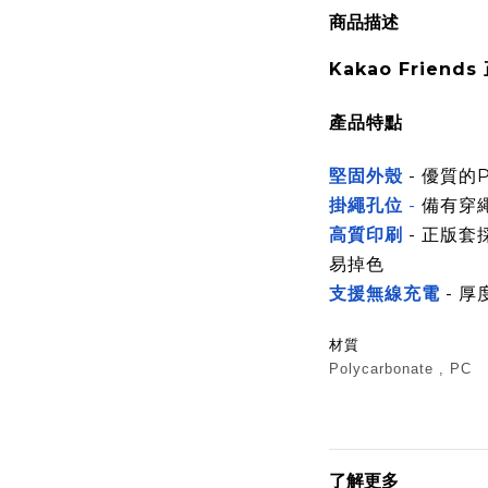
商品描述
Kakao Friends
產品特點
堅固外殼
- 優質的
掛繩孔位
-
備有穿
高質印刷
- 正版套
易掉色
支援無線充電
- 厚
材質
Polycarbonate , PC
了解更多