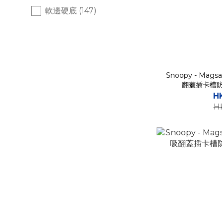
軟邊硬底 (147)
輕度防撞 (15)
全硬身 (10)
貼身手感 (51)
Snoopy - Magsa
高度防撞 (34)
翻蓋插卡槽防
H
全軟身 (57)
H
中度防撞 (150)
特性
皮紋套 (11)
真木套 (1)
翻蓋皮套 (4)
磨砂套 (8)