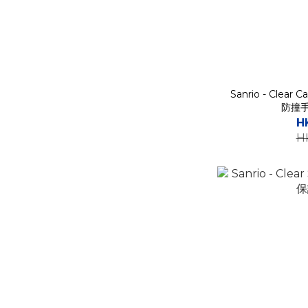
Sanrio - Clear
防撞手
H
H