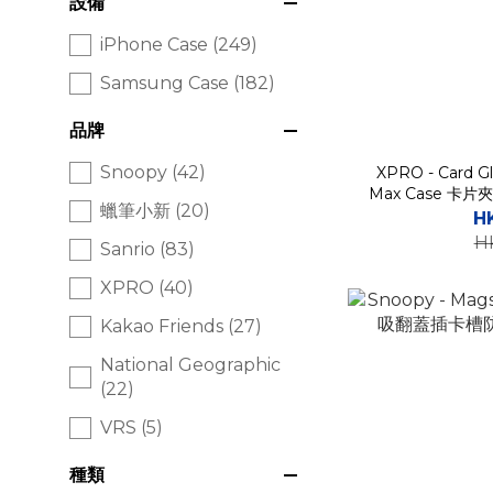
設備
iPhone Case (249)
Samsung Case (182)
品牌
Snoopy (42)
XPRO - Card Gl
Max Case 
蠟筆小新 (20)
H
H
Sanrio (83)
XPRO (40)
Kakao Friends (27)
National Geographic
(22)
VRS (5)
種類