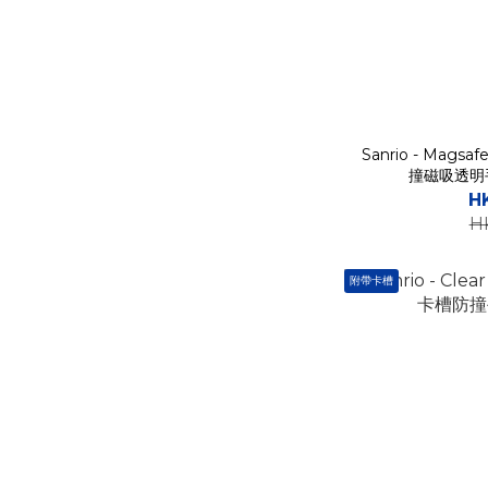
Sanrio - Magsaf
撞磁吸透明手
H
H
附帶卡槽