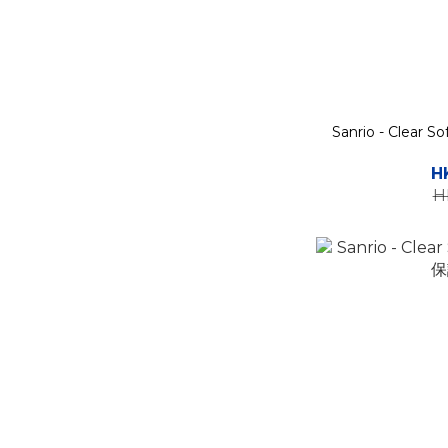
Sanrio - Clear
H
H