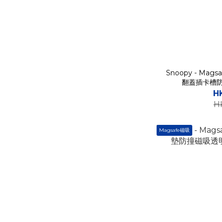
有穿繩孔 (40)
Magsafe磁吸 (99)
附帶卡槽 (115)
附帶支架 (98)
透明套 (122)
Snoopy - Magsa
翻蓋插卡槽防
看更多
H
H
Magsafe磁吸