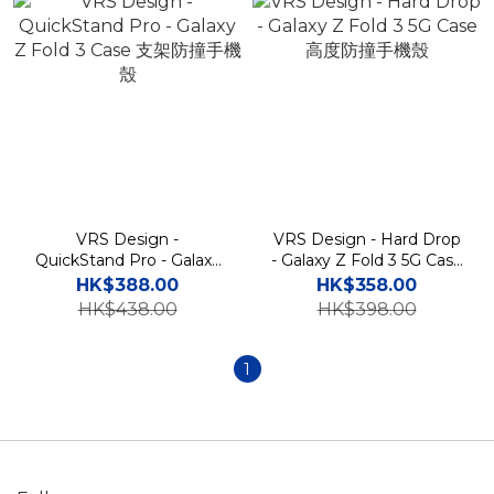
VRS Design -
VRS Design - Hard Drop
QuickStand Pro - Galaxy
- Galaxy Z Fold 3 5G Case
Z Fold 3 Case 支架防撞手
高度防撞手機殼
HK$388.00
HK$358.00
機殼
HK$438.00
HK$398.00
1