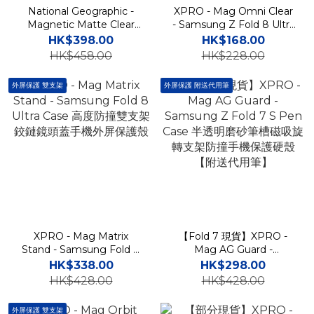
National Geographic -
XPRO - Mag Omni Clear
Magnetic Matte Clear
- Samsung Z Fold 8 Ultra
Hinge Cover - Samsung
Case 一體式透明磁吸高度
HK$398.00
HK$168.00
Fold 8 Ultra Case 國家地
防撞手機硬殼
HK$458.00
HK$228.00
理磨砂磁吸充電貼身鉸鏈保
護手機硬殼
外屏保護 雙支架
外屏保護 附送代用筆
XPRO - Mag Matrix
【Fold 7 現貨】XPRO -
Stand - Samsung Fold 8
Mag AG Guard -
Ultra Case 高度防撞雙支架
Samsung Z Fold 7 S Pen
HK$338.00
HK$298.00
鉸鏈鏡頭蓋手機外屏保護殼
Case 半透明磨砂筆槽磁吸
HK$428.00
HK$428.00
旋轉支架防撞手機保護硬殼
【附送代用筆】
外屏保護 雙支架