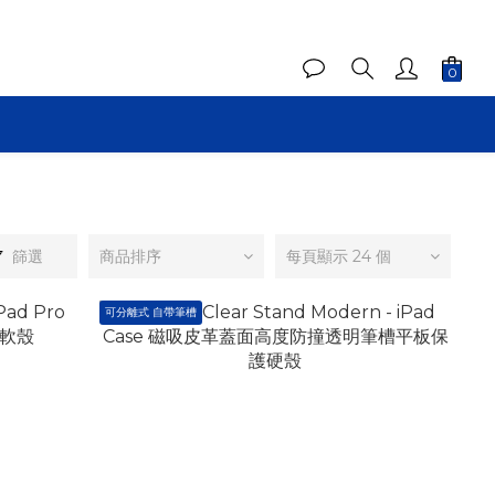
篩選
商品排序
每頁顯示 24 個
可分離式 自帶筆槽