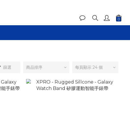
篩選
商品排序
每頁顯示 24 個