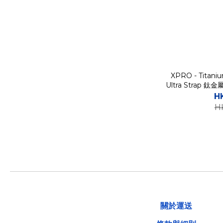
XPRO - Titani
Ultra Stra
H
H
關於運送