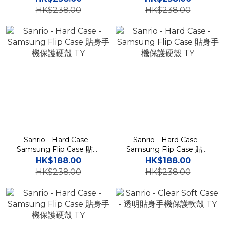
HK$238.00
HK$238.00
Sanrio - Hard Case -
Sanrio - Hard Case -
Samsung Flip Case 貼身
Samsung Flip Case 貼身
手機保護硬殼 TY
手機保護硬殼 TY
HK$188.00
HK$188.00
HK$238.00
HK$238.00