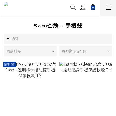
Sam企鵝 - 手機殼
篩選
商品排序
每頁顯示 24 個
附帶卡槽