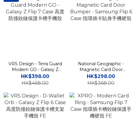
VRS Design - Terra Guard
National Geographic -
Modern GO - Galaxy Z
Magnetic Card Door
Flip 7 Case 高度防撞鉸鏈保
Bumper - Samsung Flip
HK$398.00
HK$298.00
護卡槽手機殼
6 Case 指環插卡貼身手機硬
HK$468.00
HK$368.00
殼