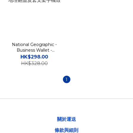
National Geographic -
Business Wallet -
Samsung Flip 8 Case 國
HK$298.00
家地理翻蓋皮套支架手機殼
HK$328.00
1
關於運送
條款與細則