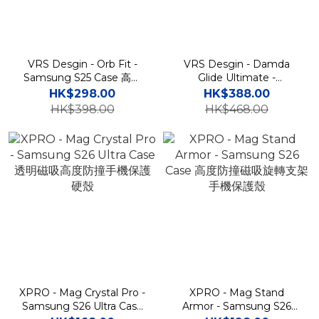
VRS Desgin - Orb Fit -
VRS Desgin - Damda
Samsung S25 Case 高度
Glide Ultimate -
防撞插卡槽手機保護殼
Samsung S25 Ultra Case
HK$298.00
HK$388.00
高度防撞鏡頭保護支架插卡
HK$398.00
HK$468.00
槽手機殼
XPRO - Mag Crystal Pro -
XPRO - Mag Stand
Samsung S26 Ultra Case
Armor - Samsung S26