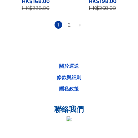
透明磁吸高度防撞手機保護
Case 高度防撞磁吸旋轉支
HK$168.00
HK$198.00
硬殼
架手機保護殼
HK$228.00
HK$268.00
1
2
關於運送
條款與細則
隱私政策
聯絡我們