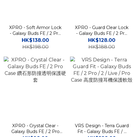
XPRO - Soft Armor Lock
XPRO - Guard Clear Lock
- Galaxy Buds FE / 2 Pro
- Galaxy Buds FE / 2 Pro
Case 防撞安全鎖保護軟套
Case 高度防撞透明保護軟
HK$138.00
HK$128.00
套
HK$198.00
HK$188.00
XPRO - Crystal Clear -
VRS Design - Terra Guard
Galaxy Buds FE / 2 Pro
Fit - Galaxy Buds FE / 2