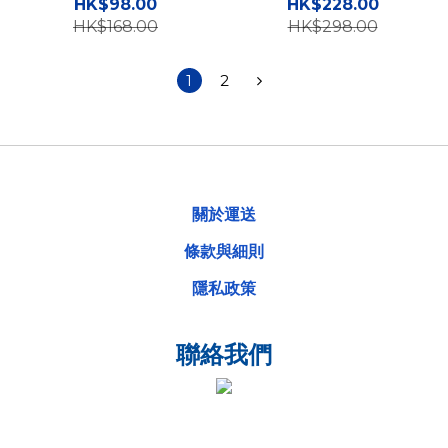
Case 鑽石形防撞透明保護
Pro / 2 / Live / Pro Case
HK$98.00
HK$228.00
硬套
高度防撞耳機保護軟殼
HK$168.00
HK$298.00
1
2
關於運送
條款與細則
隱私政策
聯絡我們