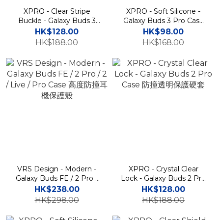
XPRO - Clear Stripe
XPRO - Soft Silicone -
Buckle - Galaxy Buds 3
Galaxy Buds 3 Pro Case
Pro Case 貼身透明安全扣
貼身舒適手感矽膠保護軟套
HK$128.00
HK$98.00
保護軟套
HK$188.00
HK$168.00
VRS Design - Modern -
XPRO - Crystal Clear
Galaxy Buds FE / 2 Pro /
Lock - Galaxy Buds 2 Pro
2 / Live / Pro Case 高度防
Case 防撞透明保護硬套
HK$238.00
HK$128.00
撞耳機保護殼
HK$298.00
HK$188.00