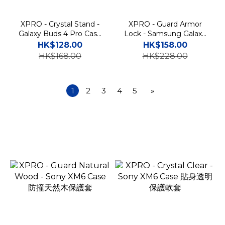
XPRO - Crystal Stand -
XPRO - Guard Armor
Galaxy Buds 4 Pro Case
Lock - Samsung Galaxy
貼身透明支架保護軟套
Buds 4 Pro Case 高度防
HK$128.00
HK$158.00
撞安全鎖保護套
HK$168.00
HK$228.00
1
2
3
4
5
»