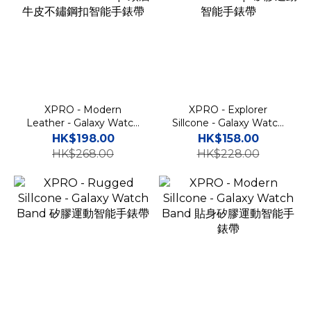
XPRO - Modern
XPRO - Explorer
Leather - Galaxy Watch
Sillcone - Galaxy Watch
8 Classic Ultra Strap 頭層
Ultra 2026 Strap 矽膠運
HK$198.00
HK$158.00
牛皮不鏽鋼扣智能手錶帶
動智能手錶帶
HK$268.00
HK$228.00