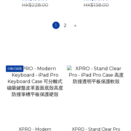
HK$228.00
HK$138.00
1
2
»
分離式鍵盤
XPRO - Modern
XPRO - Stand Clear Pro