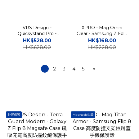
VRS Design -
XPRO - Mag Omni
Quickystand Pro -
Clear - Samsung Z Fold
Galaxy Z Fold 8
8 Ultra Case 一體式透明
HK$528.00
HK$168.00
Magsafe Case 磁吸充電
磁吸高度防撞手機硬殼
HK$628.00
HK$228.00
支架高度防撞鉸鏈保護手機
殼
1
2
3
4
5
»
外屏保護
Magnetic磁吸