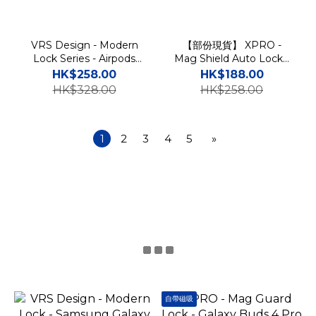
VRS Design - Modern
【部份現貨】 XPRO -
Lock Series - Airpods
Mag Shield Auto Lock -
Pro 3 安全扣防撞耳機保護
Airpods Pro 3 Magsafe
HK$258.00
HK$188.00
殼
Case 高度防撞自動彈蓋安
HK$328.00
HK$258.00
全鎖支架磁吸充電保護套 4
1
2
3
4
5
»
自帶磁吸