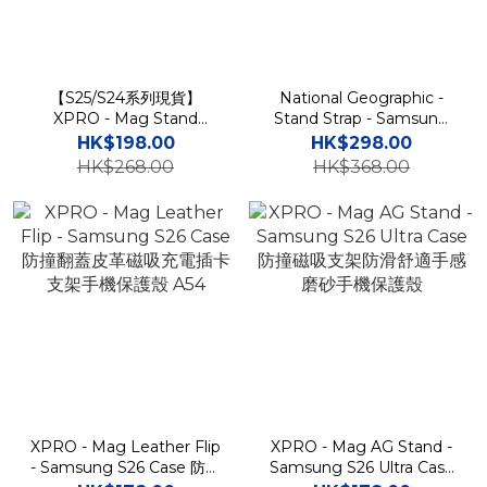
【S25/S24系列現貨】
National Geographic -
XPRO - Mag Stand
Stand Strap - Samsung
Shield - Samsung S25
S26 Case 國家地理手碗帶
HK$198.00
HK$298.00
Case 高度防撞磁吸支架手
手機殼
HK$268.00
HK$368.00
機保護殼
XPRO - Mag Leather Flip
XPRO - Mag AG Stand -
- Samsung S26 Case 防撞
Samsung S26 Ultra Case