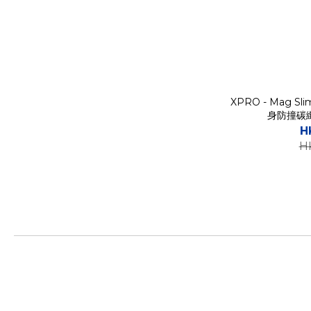
XPRO - Mag Slim
身防撞碳
H
H