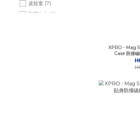
皮紋套 (7)
翻蓋皮套 (2)
磨砂套 (1)
有穿繩孔 (7)
Magsafe磁吸 (8)
XPRO - Mag St
Case 防
附帶卡槽 (3)
H
H
附帶支架 (7)
透明套 (2)