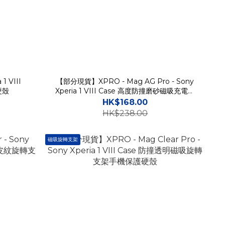
 1 VIII
【部分現貨】XPRO - Mag AG Pro - Sony
硬殼
Xperia 1 VIII Case 高度防撞磨砂磁吸充電手
機保護硬殼
HK$168.00
HK$238.00
磁吸旋轉支架