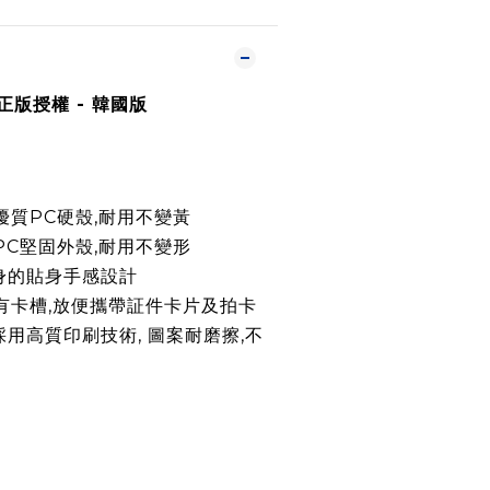
s 正版授權 -
韓國版
優質PC硬殼,耐用不變黃
PC堅固外殼,耐用不變形
身的貼身手感設計
有卡槽,放便攜帶証件卡片及拍卡
採用高質印刷技術, 圖案耐磨擦,不