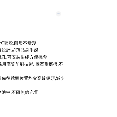
C硬殼,耐用不變形
身設計,超薄貼身手感
繩孔,可安裝掛繩方便攜帶
採用高質印刷技術, 圖案耐磨擦,不
裝備後鏡頭位置均會高於鏡頭,減少
度適中,不阻無線充電
C