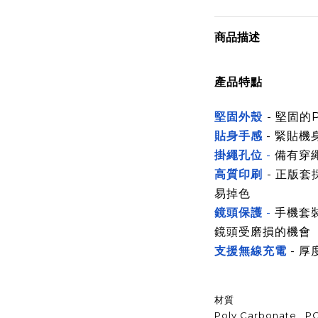
商品描述
產品特點
堅固外殼
-
堅固的P
貼身手感
- 緊貼機
掛繩孔位
-
備有穿
高質印刷
- 正版套
易掉色
鏡頭保護
-
手機套
鏡頭受磨損的機會
支援無線充電
- 厚
材質
Poly Carbonate , P