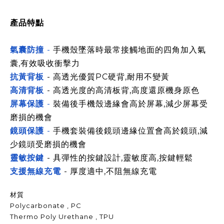
產品特點
氣囊防撞
-
手機殼墜落時最常接觸地面的四角加入氣
囊,有效吸收衝擊力
抗黃背板
- 高透光優質PC硬背,耐用不變黃
高清背板
- 高透光度的高清板背,高度還原機身原色
屏幕保護
-
裝備後手機殼邊緣會高於屏幕,減少屏幕受
磨損的機會
鏡頭保護
-
手機套裝備後鏡頭
邊緣
位置會高於鏡頭,減
少鏡頭受磨損的機會
靈敏按鍵
- 具彈性的按鍵設計,靈敏度高,按鍵輕鬆
支援無線充電
- 厚度適中,不阻無線充電
材質
Polycarbonate , PC
Thermo Poly Urethane , TPU