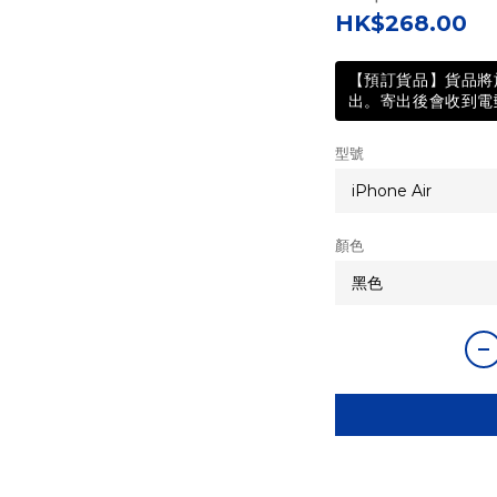
HK$268.00
【預訂貨品】貨品將於
出。寄出後會收到電郵
型號
顏色