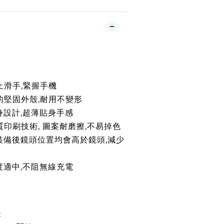
滑手,緊握手機
的堅固外殼,耐用不變形
身設計,超薄貼身手感
質印刷技術, 圖案耐磨擦,不易掉色
裝備後鏡頭位置均會高於鏡頭,減少
度適中,不阻無線充電
C