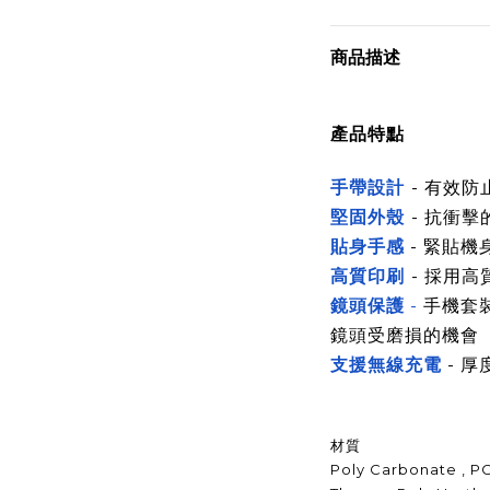
商品描述
產品特點
手帶設計
-
有效防止
堅固外殼
-
抗衝擊
貼身手感
- 緊貼機
高質印刷
- 採用高
鏡頭保護
-
手機套
鏡頭受磨損的機會
支援無線充電
- 厚
材質
Poly Carbonate , P