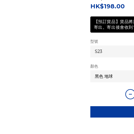
HK$198.00
【預訂貨品】貨品將於
寄出。寄出後會收到電
型號
顏色