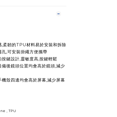
手感,柔韌的TPU材料易於安裝和拆除
繩孔,可安裝掛繩方便攜帶
的按鍵設計,靈敏度高,按鍵輕鬆
裝備後鏡頭位置均會高於鏡頭,減少
手機殼四邊均會高於屏幕,減少屏幕
ne , TPU