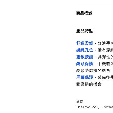
商品描述
產品特點
舒適柔韌
- 舒適
掛繩孔位
-
備有穿
靈敏按鍵
- 具彈性
鏡頭保護
-
手機套
鏡頭受磨損的機會
屏幕保護
- 裝備後
受磨損的機會
材質
Thermo Poly Uretha