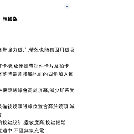
-
韓國版
殼自帶強力磁片,帶殼也能穩固用磁吸
有卡槽,放便攜帶証件卡片及拍卡
墜落時最常接觸地面的四角加入氣
手機殼邊緣會高於屏幕,減少屏幕受
裝備後鏡頭
邊緣
位置會高於鏡頭,減
會
性的按鍵設計,靈敏度高,按鍵輕鬆
厚度適中,不阻無線充電