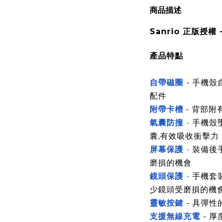
商品描述
Sanrio 正版授權 
產品特點
自帶磁圈
- 手機
配件
附帶卡槽
- 背部附
氣囊防撞
-
手機殼
囊,有效吸收衝擊力
屏幕保護
-
裝備後
磨損的機會
鏡頭保護
-
手機套
少鏡頭受磨損的機
靈敏按鍵
- 具彈
支援無線充電
- 