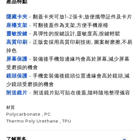
產品特點
隱藏卡夾
- 翻蓋卡夾可放1-2張卡,放便攜帶証件及卡片
座檯支架
-
可翻後蓋作為支架,方便手機座檯
靈敏按鍵
- 具彈性的按鍵設計,靈敏度高,按鍵輕鬆
高質印刷
- 正版套採用高質印刷技術, 圖案耐磨擦,不易
掉色
屏幕保護
- 裝備後手機殼邊緣均會高於屏幕,減少屏幕
受磨損的機會
鏡頭保護
- 手機套裝備後鏡頭位置邊緣會高於鏡頭,減
少鏡頭受磨損的機會
附送鏡片
-
附送鏡片貼可貼在後蓋,隨時隨地整理儀容
材質
Polycarbonate , PC
Thermo Poly Urethane , TPU
了解更多