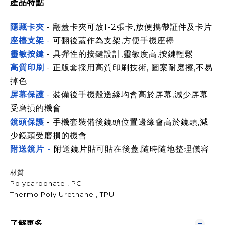
產品特點
隱藏卡夾
- 翻蓋卡夾可放1-2張卡,放便攜帶証件及卡片
座檯支架
-
可翻後蓋作為支架,方便手機座檯
靈敏按鍵
- 具彈性的按鍵設計,靈敏度高,按鍵輕鬆
高質印刷
- 正版套採用高質印刷技術, 圖案耐磨擦,不易
掉色
屏幕保護
- 裝備後手機殼邊緣均會高於屏幕,減少屏幕
受磨損的機會
鏡頭保護
- 手機套裝備後鏡頭位置邊緣會高於鏡頭,減
少鏡頭受磨損的機會
附送鏡片
-
附送鏡片貼可貼在後蓋,隨時隨地整理儀容
材質
Polycarbonate , PC
Thermo Poly Urethane , TPU
了解更多