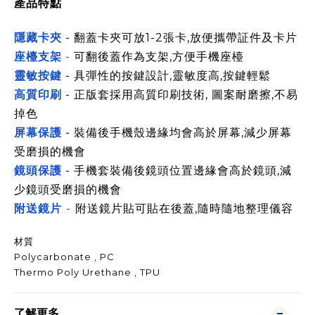
產品特點
隱藏卡夾
- 翻蓋卡夾可放1-2張卡,放便攜帶証件及卡片
座檯支架
-
可翻後蓋作為支架,方便手機座檯
靈敏按鍵
- 具彈性的按鍵設計,靈敏度高,按鍵輕鬆
高質印刷
- 正版套採用高質印刷技術, 圖案耐磨擦,不易
掉色
屏幕保護
- 裝備後手機殼邊緣均會高於屏幕,減少屏幕
受磨損的機會
鏡頭保護
- 手機套裝備後鏡頭位置邊緣會高於鏡頭,減
少鏡頭受磨損的機會
附送鏡片
-
附送鏡片貼可貼在後蓋,隨時隨地整理儀容
材質
Polycarbonate , PC
Thermo Poly Urethane , TPU
了解更多