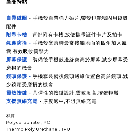
產品特點
自帶磁圈
- 手機殼自帶強力磁片,帶殼也能穩固用磁吸
配件
附帶卡槽
- 背部附有卡槽,放便攜帶証件卡片及拍卡
氣囊防撞
-
手機殼墜落時最常接觸地面的四角加入氣
囊,有效吸收衝擊力
屏幕保護
-
裝備後手機殼邊緣會高於屏幕,減少屏幕受
磨損的機會
鏡頭保護
-
手機套裝備後鏡頭
邊緣
位置會高於鏡頭,減
少鏡頭受磨損的機會
靈敏按鍵
- 具彈性的按鍵設計,靈敏度高,按鍵輕鬆
支援無線充電
- 厚度適中,不阻無線充電
材質
Polycarbonate , PC
Thermo Poly Urethane , TPU