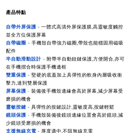
產品特點
自帶外屏保護
- 一體式高清外屏保護膜,高靈敏度觸控
並全方位保護屏幕
自帶磁圈
- 手機殼自帶強力磁圈,帶殼也能穩固用磁吸
配件
半自動滑動設計
- 附帶半自動鉸鏈保護,方便開合,亦可
在手機摺合時保護手機邊框
雙重保護
- 堅硬的底蓋加上具彈性的軟身內層吸收衝
擊力,達到雙層保護
屏幕保護
-
裝備後手機殼邊緣會高於屏幕,減少屏幕受
磨損的機會
靈敏按鍵
- 具彈性的按鍵設計,靈敏度高,按鍵輕鬆
鏡頭保護
-
手機殼裝備後鏡頭
邊緣
位置會高於鏡頭,減
少鏡頭受磨損的機會
支援無線充電
- 厚度適中,不阻無線充電