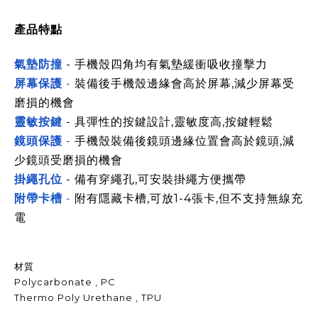
產品特點
氣墊防撞
- 手機殼四角均有氣墊緩衝吸收撞擊力
屏幕保護
-
裝備後手機殼邊緣會高於屏幕,減少屏幕受
磨損的機會
靈敏按鍵
- 具彈性的按鍵設計,靈敏度高,按鍵輕鬆
鏡頭保護
-
手機殼裝備後鏡頭
邊緣
位置會高於鏡頭,減
少鏡頭受磨損的機會
掛繩孔位
- 備有穿繩孔,可安裝掛繩方便攜帶
附帶卡槽
-
附有隱藏卡槽,可放1-4張卡,但不支持無線充
電
材質
Polycarbonate , PC
Thermo Poly Urethane , TPU