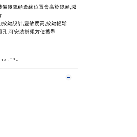
裝備後鏡頭
邊緣
位置會高於鏡頭,減
會
的按鍵設計,靈敏度高,按鍵輕鬆
穿繩孔,可安裝掛繩方便攜帶
ne , TPU