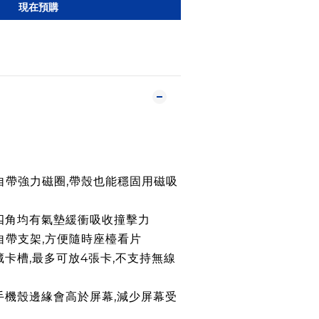
現在預購
殼自帶強力磁圈,帶殼也能穩固用磁吸
殼四角均有氣墊緩衝吸收撞擊力
殼自帶支架,方便隨時座檯看片
藏卡槽,最多可放4張卡,不支持無線
手機殼邊緣會高於屏幕,減少屏幕受