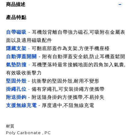
商品描述
產品特點
自帶磁吸
- 耳機殼背離自帶強力磁石,可吸附在金屬表
面以及適用磁吸配件
隱藏支架
-
可翻底部蓋作為支架,方便手機座檯
自動彈蓋開關
-
附有自動彈蓋安全鎖,防止耳機蓋鬆開
氣墊防撞
-
耳機墜落時最常接觸地面的四角加入氣囊,
有效吸收衝擊力
堅固外殼
- 抗衝擊的堅固外殼,耐用不變形
掛繩孔位
-
備有穿繩孔,可安裝掛繩方便攜帶
附送掛鉤
- 附送隨身掛鉤方便攜帶,不易掉失
支援無線充電
- 厚度適中,不阻無線充電
材質
Poly Carbonate , PC