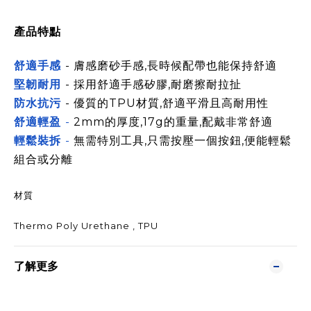
產品特點
舒適手感
- 膚感磨砂手感,長時候配帶也能保持舒適
堅韌耐
用
- 採用舒適手感矽膠,耐磨擦耐拉扯
防水抗污
- 優質的TPU材質,舒適平滑且高耐用性
舒適輕盈
-
2mm的厚度,17g的重量,配戴非常舒適
輕鬆裝拆
-
無需特別工具,只需按壓一個按鈕,便能輕鬆
組合或分離
材質
Thermo Poly Urethane , TPU
了解更多