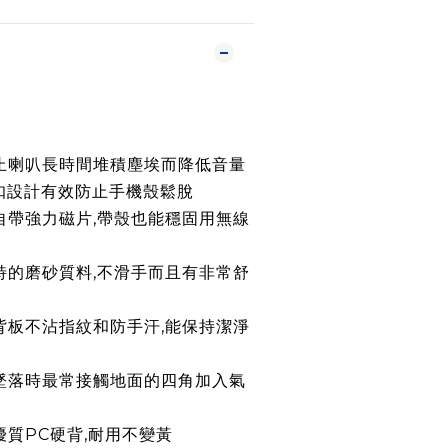
防止喇叭長時間堆積塵埃而降低音量
全扣設計有效防止手機殼鬆脫
殼自帶強力磁片,帶殼也能穩固用無線
特的磨砂質料,不滑手而且有非常舒
砂背板不沾指紋和防手汗,能保持潔淨
墜落時最常接觸地面的四角加入氣
優質PC硬背,耐用不變黃