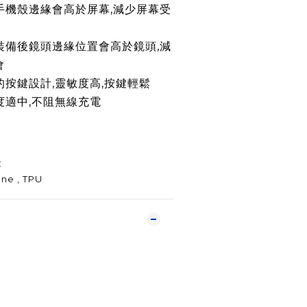
手機殼邊緣會高於屏幕,減少屏幕受
裝備後鏡頭
邊緣
位置會高於鏡頭,減
會
性的按鍵設計,靈敏度高,按鍵輕鬆
厚度適中,不阻無線充電
C
ne , TPU