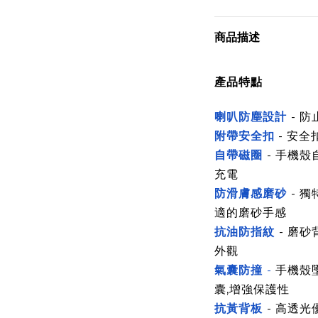
商品描述
產品特點
喇叭防塵設計
- 
附帶安全扣
- 安
自帶磁圈
- 手機
充電
防滑膚感磨砂
-
獨
適的磨砂手感
抗油防指紋
- 磨
外觀
氣囊防撞
-
手機殼
囊,增強保護性
抗黃背板
- 高透光