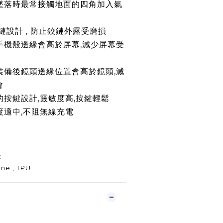
墜落時最常接觸地面的四角加入氣
鏈設計 , 防止鉸鏈外露受磨損
手機殼邊緣會高於屏幕,減少屏幕受
裝備後鏡頭
邊緣
位置會高於鏡頭,減
會
性的按鍵設計,靈敏度高,按鍵輕鬆
厚度適中,不阻無線充電
C
ne , TPU