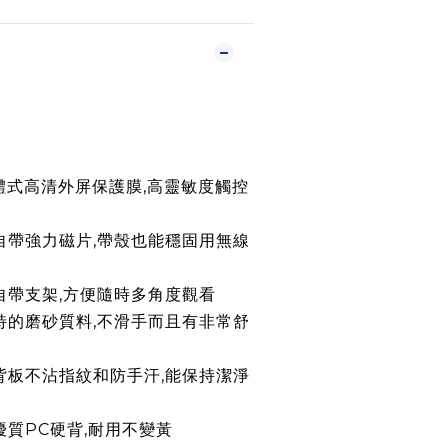
一體式高清外屏保護膜,高靈敏度觸控
殼自帶強力磁片,帶殼也能穩固用無線
殼自帶支架,方便隨時多角度觀看
特的磨砂質料,不滑手而且有非常舒
砂背板不沾指紋和防手汗,能保持潔淨
優質PC硬背,耐用不變黃