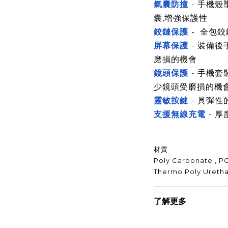
氣囊防撞
-
手機殼
囊,增強保護性
鉸鏈保護
- 全包鉸
屏幕保護
-
裝備後
磨損的機會
鏡頭保護
-
手機套
少鏡頭受磨損的機
靈敏按鍵
- 具彈
支援無線充電
- 
材質
Poly Carbonate , P
Thermo Poly Uretha
了解更多