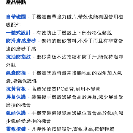
產品特點
自帶磁圈
- 手機殼自帶強力磁片,帶殼也能穩固使用磁
吸配件
一體式設計
-
有效防止手機殼上下部分移位鬆脫
防滑膚感磨砂
-
獨特的磨砂質料,不滑手而且有非常舒
適的磨砂手感
抗油防指紋
- 磨砂背板不沾指紋和防手汗,能保持潔淨
外觀
氣囊防撞
-
手機殼墜落時最常接觸地面的四角加入氣
囊,增強保護性
抗黃背板
- 高透光優質PC硬背,耐用不變黃
屏幕保護
-
裝備後手機殼邊緣會高於屏幕,減少屏幕受
磨損的機會
鏡頭保護
-
手機套裝備後鏡頭
邊緣
位置會高於鏡頭,減
少鏡頭受磨損的機會
靈敏按鍵
- 具彈性的按鍵設計,靈敏度高,按鍵輕鬆