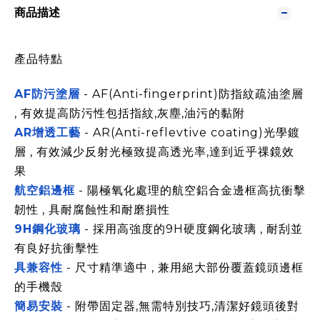
商品描述
產品特點
AF防污塗層
- AF(Anti-fingerprint)防指紋疏油塗層
, 有效提高防污性包括指紋,灰塵,油污的黏附
AR增透工藝
- AR(Anti-reflevtive coating)光學鍍
層 , 有效減少反射光極致提高透光率,達到近乎祼鏡效
果
航空鋁邊框
- 陽極氧化處理的航空鋁合金邊框高抗衝擊
韌性 , 具耐腐蝕性和耐磨損性
9H鋼化玻璃
- 採用高強度的9H硬度鋼化玻璃 , 耐刮並
有良好抗衝擊性
具兼容性
- 尺寸精準適中 , 兼用絕大部份覆蓋鏡頭邊框
的手機殼
簡易安裝
- 附帶固定器,無需特別技巧,清潔好鏡頭後對