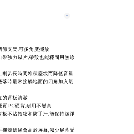
調節支架,可多角度擺放
殼自帶強力磁片,帶殼也能穩固用無線
防止喇叭長時間堆積塵埃而降低音量
墜落時最常接觸地面的四角加入氣
光度的背板清澈
優質PC硬背,耐用不變黃
砂背板不沾指紋和防手汗,能保持潔淨
手機殼邊緣會高於屏幕,減少屏幕受