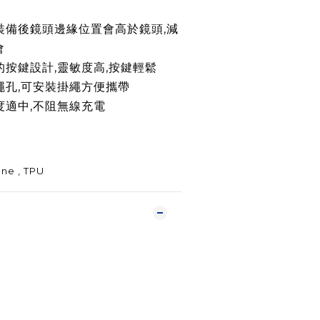
裝備後鏡頭
邊緣
位置會高於鏡頭,減
會
性的按鍵設計,靈敏度高,按鍵輕鬆
穿繩孔,可安裝掛繩方便攜帶
厚度適中,不阻無線充電
ne , TPU