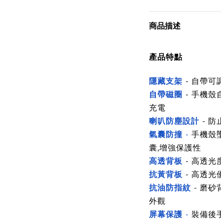
商品描述
產品特點
隱藏支架
-
自帶可
自帶磁圈
- 手機
充電
喇叭防塵設計
- 
氣囊防撞
-
手機殼
囊,增強保護性
高透背板
- 高透
抗黃背板
- 高透光
抗油防指紋
- 磨
外觀
屏幕保護
-
裝備後