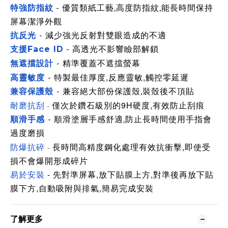
特強防指紋
- 優質類紙工藝,高度防指紋,能長時間保持
屏幕潔淨外觀
抗反光
- 減少強光反射對雙眼造成的不適
支援Face ID
- 高透光不影響瞼部解鎖
精準覆蓋不遮擋螢幕
無遮擋設計
-
佳厚度,反應靈敏,觸控零延遲
高靈敏度
- 特製最
兼容保護殼
- 兼容絕大部份保護殼,裝殼後不頂貼
耐磨抗刮
次於鑽石級別的9H硬度,有效防止刮痕
僅
-
順滑手感
- 順滑塗層手感舒適,防止長時間使用手指會
過度磨損
防爆抗碎
長時間高精度鋼化處理有效抗衝擊,即使受
-
損不會爆開形成碎片
易於安裝
- 先對準屏幕,放下貼膜上方,對準後再放下貼
膜下方,自動吸附與排氣,簡易完成安裝
了解更多