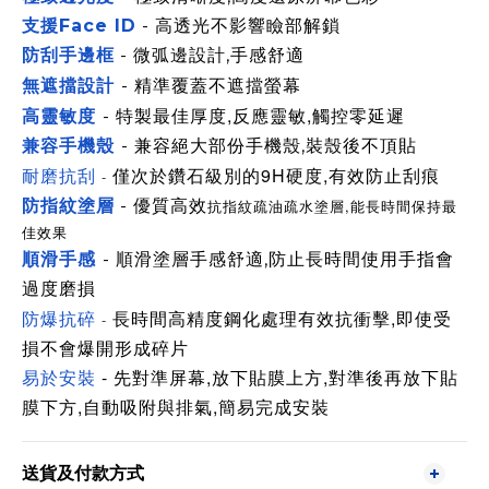
支援Face ID
- 高透光不影響瞼部解鎖
防刮手邊框
- 微弧邊設計,手感
舒適
精準覆蓋不遮擋螢幕
無遮擋設計
-
佳厚度,反應靈敏,觸控零延遲
高靈敏度
- 特製最
兼容手機殼
- 兼容絕大部份手機殼,裝殼後不頂貼
耐磨抗刮
次
於鑽石級別的9H硬度,有效防止刮痕
-
僅
防指紋塗層
- 優質高效
抗指紋
疏
油
疏水
塗層,能長時間保持最
佳效果
順滑手感
- 順滑塗層手感舒適,防止長時間使用手指會
過度磨損
防爆抗碎
長時間高精度鋼化處理有效抗衝擊,即使受
-
損不會爆開形成碎片
易於安裝
- 先對準屏幕,放下貼膜上方,對準後再放下貼
膜下方,自動吸附與排氣,簡易完成安裝
送貨及付款方式