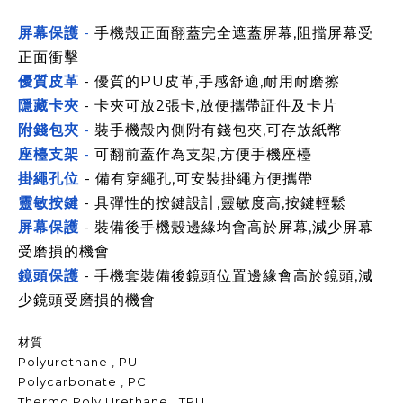
屏幕保護
-
手機殼正面翻蓋完全遮蓋屏幕,阻擋屏幕受
正面衝擊
優質皮革
- 優質的PU皮革,手感舒適,耐用耐磨
擦
隱藏卡夾
- 卡夾可放2張卡,放便攜帶証件及卡片
附錢包夾
-
裝手機殼內側附有錢包夾,可存放紙幣
座檯支架
-
可翻前蓋作為支架,方便手機座檯
掛繩孔位
- 備有穿繩孔,可安裝掛繩方便攜帶
靈敏按鍵
- 具彈性的按鍵設計,靈敏度高,按鍵輕鬆
屏幕保護
- 裝備後手機殼邊緣均會高於屏幕,減少屏幕
受磨損的機會
鏡頭保護
- 手機套裝備後鏡頭位置邊緣會高於鏡頭,減
少鏡頭受磨損的機會
材質
Polyurethane , PU
Polycarbonate , PC
Thermo Poly Urethane , TPU