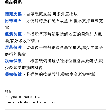
產品特點
隱藏支架
-
自帶隱藏支架,可多角度擺放
附帶磁石
- 方便隨時放在磁石吸盤上,但不支持無線充
電
氣囊防撞
-
手機殼墜落時最常接觸地面的四角加入氣
囊,有效吸收衝擊力
屏幕保護
-
裝備後手機殼邊緣會高於屏幕,減少屏幕受
磨損的機會
鏡頭保護
-
手機套裝備後鏡頭
邊緣
位置會高於鏡頭,減
少鏡頭受磨損的機會
靈敏按鍵
- 具彈性的按鍵設計,靈敏度高,按鍵輕鬆
材質
Polycarbonate , PC
Thermo Poly Urethane , TPU