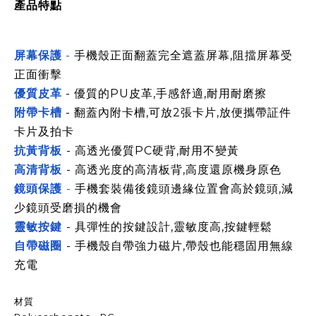
產品特點
屏幕保護
-
手機殼正面翻蓋完全遮蓋屏幕,阻擋屏幕受
正面衝擊
優質皮革
- 優質的PU皮革,手感舒適,耐用耐磨
擦
附帶卡槽
- 翻蓋內附卡槽,可放2張卡片,放便攜帶証件
卡片及拍卡
抗黃背板
- 高透光優質PC硬背,耐用不變黃
高清背板
- 高透光度的高清板背,高度還原機身原色
鏡頭保護
-
手機套裝備後鏡頭
邊緣
位置會高於鏡頭,減
少鏡頭受磨損的機會
靈敏按鍵
- 具彈性的按鍵設計,靈敏度高,按鍵輕鬆
自帶磁圈
- 手機殼自帶強力磁片,帶殼也能穩固用無線
充電
材質