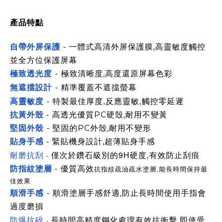
產品特點
自帶外屏保護
- 一體式高清外屏保護膜,高靈敏度觸控
並全方位保護屏幕
極致透光度
-
極致清晰度,高度還原屏幕色彩
精準覆蓋不遮擋螢幕
無遮擋設計
-
佳厚度,反應靈敏,觸控零延遲
高靈敏度
- 特製最
抗黃外殼
- 高透光優質PC硬殼,耐用不變黃
堅固外殼
-
堅固的PC外殼,耐用不變形
貼身手感
- 緊貼機身設計,超薄貼身手感
耐磨抗刮
次
於鑽石級別的9H硬度,有效防止刮痕
-
僅
防指紋塗層
- 優質高效
抗指紋
疏
油
疏水
塗層,能長時間保持最
佳效果
順滑手感
- 順滑塗層手感舒適,防止長時間使用手指會
過度磨損
防爆抗碎
長時間高精度鋼化處理有效抗衝擊,即使受
-