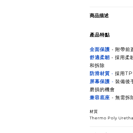
商品描述
產品特點
全面保護
- 附帶
舒適柔韌
- 採用柔
和拆除
防滑材質
-
採用
T
屏幕保護
-
裝備後
磨損的機會
兼容底座
- 無需
材質
Thermo Poly Uretha