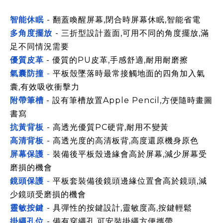
智能休眠
- 翻蓋喚醒屏幕,閉合時屏幕休眠,智能省電
多角度擺放
- 三折型設計蓋面,可用不同的角度擺放,滿
足不同情況需要
優質皮革
- 優質的PU皮革,手感舒適,耐用耐磨
擦
氣囊防撞
-
平板殼墜落時最常接觸地面的四角加入氣
囊,有效吸收衝擊力
附帶筆槽
- 設有筆槽放置Apple Pencil,方便隨時畫圖
書寫
抗黃背板
- 高透光優質PC硬背,耐用不變黃
高清背板
- 高透光度的高清板背,高度還原機身原色
屏幕保護
-
裝備後
平板
殼邊緣會高於屏幕,減少屏幕受
磨損的機會
鏡頭保護
-
平板
套裝備後鏡頭
邊緣
位置會高於鏡頭,減
少鏡頭受磨損的機會
靈敏按鍵
- 具彈性的按鍵設計,靈敏度高,按鍵輕鬆
掛繩孔位
- 備有穿繩孔,可安裝掛繩方便攜帶